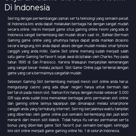
Di Indonesia
Seiring dengan perkembangan zaman serta teknologi yang semakin pesat
di Indonesia kini anda dapat melakukan berbagai hal dengan sangat mudah
secara online. Hal ini menjadi game situs gaming online resmi yang ada di
Indonesia sangat berkembang dan mudah dicari saat ini , Bahkan Bermain
Gaming game online yang umumnya hanya dapat anda mainkan dicasino
secara langsung, kini anda dapat akses dengan mudah melalui smartphone
canggih yang anda miliki. Game Slot online memang sudah menjadi salah
satu game Gaming terfavorit sejak awal diciptakan oleh Charles Fey pada
tahun 1895 di San Fransisco. Karena Walaupun menjanjikan kemenangan
yang sangat besar melalui jackpot. Slot Game Online juga terkenal dengan
game yang cara bermainnya sangatlah mudah.
Sebelum Gaming Slot berkembang menjadi mesin slot online anda harus
mengunjungi casino yang ada diluar negeri hanya untuk bermain dan
bertaruh pada mesin slot. Namun Kini hanya dengan modal sebesar 5.000
IDR saja anda sudah bisa memainkan berbagai jenis permainan slot online
dan gaming online lainnya kapanpun dan dimanapun melalui smarphone
canggih anda yang terhubung internet. Seiring berjalannya waktu tampilan
yang diberikan oleh game online pun semakin berkembang dan jauh lebih
menarik dari mesin slot klaksik. Tidak hanya itu variasi permainan serta
bonus yang diberikan game Slot favorit pun semakin beragam sehingga
kini slot online menjadi game gaming online No. 1 di seluruh Indonesia.