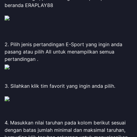
beranda ERAPLAY88
2. Pilih jenis pertandingan E-Sport yang ingin anda
pasang atau pilih All untuk menampilkan semua
pertandingan .
3. Silahkan klik tim favorit yang ingin anda pilih.
4. Masukkan nilai taruhan pada kolom berikut sesuai
dengan batas jumlah minimal dan maksimal taruhan,