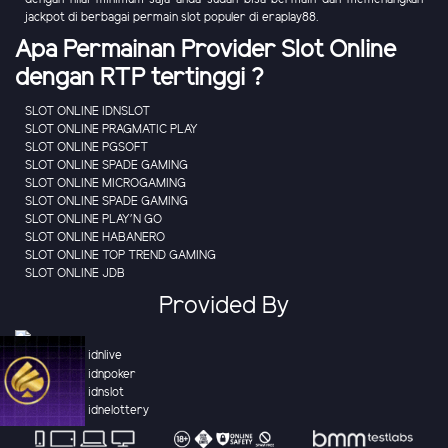
jackpot di berbagai permain slot populer di eraplay88.
Apa Permainan Provider Slot Online
dengan RTP tertinggi ?
SLOT ONLINE IDNSLOT
SLOT ONLINE PRAGMATIC PLAY
SLOT ONLINE PGSOFT
SLOT ONLINE SPADE GAMING
SLOT ONLINE MICROGAMING
SLOT ONLINE SPADE GAMING
SLOT ONLINE PLAY'N GO
SLOT ONLINE HABANERO
SLOT ONLINE TOP TREND GAMING
SLOT ONLINE JDB
Provided By