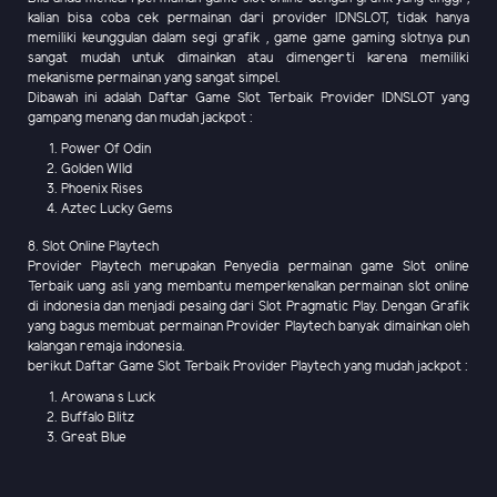
kalian bisa coba cek permainan dari provider IDNSLOT, tidak hanya
memiliki keunggulan dalam segi grafik , game game gaming slotnya pun
sangat mudah untuk dimainkan atau dimengerti karena memiliki
mekanisme permainan yang sangat simpel.
Dibawah ini adalah Daftar Game Slot Terbaik Provider IDNSLOT yang
gampang menang dan mudah jackpot :
Power Of Odin
Golden WIld
Phoenix Rises
Aztec Lucky Gems
8. Slot Online Playtech
Provider Playtech merupakan Penyedia permainan game Slot online
Terbaik uang asli yang membantu memperkenalkan permainan slot online
di indonesia dan menjadi pesaing dari Slot Pragmatic Play. Dengan Grafik
yang bagus membuat permainan Provider Playtech banyak dimainkan oleh
kalangan remaja indonesia.
berikut Daftar Game Slot Terbaik Provider Playtech yang mudah jackpot :
Arowana s Luck
Buffalo Blitz
Great Blue