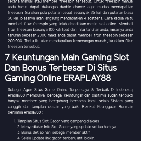
secara manual atau membeli freespin tersebut. Untuk freespin manual
anda harus dapat dukungan duoble chance agar mudah mendapatkan
freepsin. Gunakan pola putaran cepat sebanyak 25 kali dan putaran biasa
30 kali, biasanya akan langsung mendapatkan 4 scatters. Cara kedua yaitu
membeli fitur freespin yang telah disediakan mesin slot online. Membeli
fitur freespin biasanya 100 kali lipat dari nilai taruhan anda, misalnya anda
taruhan sebesar 2000 maka anda dapat membeli fitur freespin sebesar
200.000. Tentu itu akan mendapatkan kemenangan mudah jika dalam fitur
freespin tersebut.
7 Keuntungan Main Gaming Slot
Dan Bonus Terbesar Di Situs
Gaming Online ERAPLAY88
Sebagai Agen Situs Game Online Terpercaya & Terbaik Di Indonesia,
eraplay88 mempunyai berbagai keuntungan dan pastinya sudah terbukti
banyak member yang bergabung bersama kami. selain Sistem yang
canggih dan tampilan desain yang baik. Berikut Keunggulan Bermain
bersama eraplay88 :
Tampilan Situs Slot Gacor yang gampang diakses
2. Menyediakan Info Slot Gacor yang update setiap harinya
3. Bonus Setiap hari sebagai member aktif.
4. Selalu Update link gacor terbaru anti blokir.