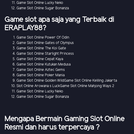
Game Slot Online Lucky Neko
Game Slot Online Sugar Bonanza
Game slot apa saja yang Terbaik di
ERAPLAY88?
Game Slot Online Power Of Odin
Game Slot Online Gates of Olympus
Game Slot Online The Koi Gate
Game Slot Online Starlight Princess
Game Slot Online Cepat Kaya
Game Slot Online Kutukan Medusa
Game Slot Online Aztec Gems
Game Slot Online Poker Mania
Game Slot Online Golden WildGame Slot Online Keliling Jakarta
Slot Online Arowana s LuckGame Slot Online Mahjong Ways 2
Game Slot Online Lucky Neko
Game Slot Online Sugar Bonanza
Mengapa Bermain Gaming Slot Online
Resmi dan harus terpercaya ?