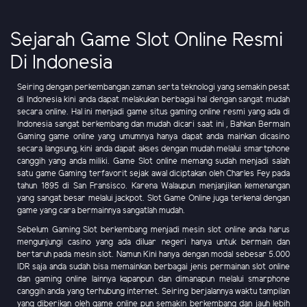
Sejarah Game Slot Online Resmi
Di Indonesia
Seiring dengan perkembangan zaman serta teknologi yang semakin pesat
di Indonesia kini anda dapat melakukan berbagai hal dengan sangat mudah
secara online. Hal ini menjadi game situs gaming online resmi yang ada di
Indonesia sangat berkembang dan mudah dicari saat ini , Bahkan Bermain
Gaming game online yang umumnya hanya dapat anda mainkan dicasino
secara langsung, kini anda dapat akses dengan mudah melalui smartphone
canggih yang anda miliki. Game Slot online memang sudah menjadi salah
satu game Gaming terfavorit sejak awal diciptakan oleh Charles Fey pada
tahun 1895 di San Fransisco. Karena Walaupun menjanjikan kemenangan
yang sangat besar melalui jackpot. Slot Game Online juga terkenal dengan
game yang cara bermainnya sangatlah mudah.
Sebelum Gaming Slot berkembang menjadi mesin slot online anda harus
mengunjungi casino yang ada diluar negeri hanya untuk bermain dan
bertaruh pada mesin slot. Namun Kini hanya dengan modal sebesar 5.000
IDR saja anda sudah bisa memainkan berbagai jenis permainan slot online
dan gaming online lainnya kapanpun dan dimanapun melalui smarphone
canggih anda yang terhubung internet. Seiring berjalannya waktu tampilan
yang diberikan oleh game online pun semakin berkembang dan jauh lebih