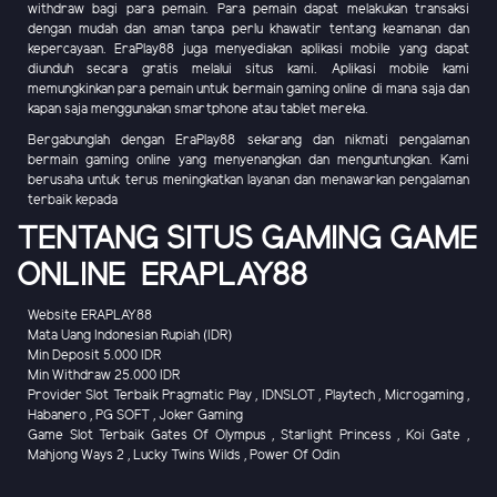
withdraw bagi para pemain. Para pemain dapat melakukan transaksi
dengan mudah dan aman tanpa perlu khawatir tentang keamanan dan
kepercayaan. EraPlay88 juga menyediakan aplikasi mobile yang dapat
diunduh secara gratis melalui situs kami. Aplikasi mobile kami
memungkinkan para pemain untuk bermain gaming online di mana saja dan
kapan saja menggunakan smartphone atau tablet mereka.
Bergabunglah dengan EraPlay88 sekarang dan nikmati pengalaman
bermain gaming online yang menyenangkan dan menguntungkan. Kami
berusaha untuk terus meningkatkan layanan dan menawarkan pengalaman
terbaik kepada
TENTANG SITUS GAMING GAME
ONLINE ERAPLAY88
Website ERAPLAY88
Mata Uang Indonesian Rupiah (IDR)
Min Deposit 5.000 IDR
Min Withdraw 25.000 IDR
Provider Slot Terbaik Pragmatic Play , IDNSLOT , Playtech , Microgaming ,
Habanero , PG SOFT , Joker Gaming
Game Slot Terbaik Gates Of Olympus , Starlight Princess , Koi Gate ,
Mahjong Ways 2 , Lucky Twins Wilds , Power Of Odin