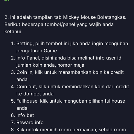
2. Ini adalah tampilan tab Mickey Mouse Bolatangkas.
Berikut beberapa tombol/panel yang wajib anda
ketahui
Setting, pilih tombol ini jika anda ingin mengubah
pengaturan Game
Info Panel, disini anda bisa melihat info user id,
jumlah koin anda, nomor meja.
Coin in, klik untuk menambahkan koin ke credit
anda
Coin out, klik untuk memindahkan koin dari credit
ke dompet anda
Fullhouse, klik untuk mengubah pilihan fullhouse
anda
Info bet
Reward info
Klik untuk memilih room permainan, setiap room