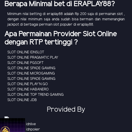
Berapa Minimal bet di ERAPLAY88?
Minimum nilai betting di eraplay88 adalah Rp 200 saja di permainan slot ,
dengan nilai minimum saja anda sudah bisa bermain dan memenangkan
jackpot di berbagai permain slot populer di eraplay88.
Apa Permainan Provider Slot Online
dengan RTP tertinggi ?
SLOT ONLINE IDNSLOT
SLOT ONLINE PRAGMATIC PLAY
SLOT ONLINE PGSOFT
SLOT ONLINE SPADE GAMING
SLOT ONLINE MICROGAMING
SLOT ONLINE SPADE GAMING
SLOT ONLINE PLAY'N GO
SLOT ONLINE HABANERO
SLOT ONLINE TOP TREND GAMING
SLOT ONLINE JDB
Provided By