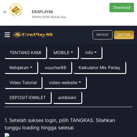
Download
×
ERAPLAY88
ERAPLAY88 Mobile App
MASUK
DAFTAR
TENTANG KAMI
MOBILE
Info
Kebijakan
voucher88
Kalkulator Mix Parlay
Video Tutorial
video-website
DEPOSIT-EWALET
antiblokir
1. Setelah sukses login, pilih TANGKAS. Silahkan
tunggu loading hingga selesai