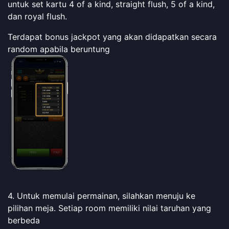
untuk set kartu 4 of a kind, straight flush, 5 of a kind,
dan royal flush.
Terdapat bonus jackpot yang akan didapatkan secara
random apabila beruntung
4. Untuk memulai permainan, silahkan menuju ke
pilihan meja. Setiap room memiliki nilai taruhan yang
berbeda