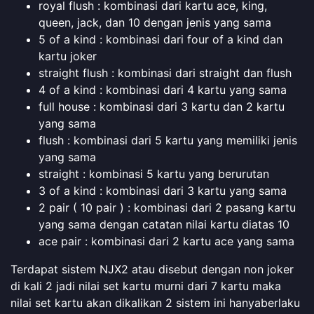
royal flush : kombinasi dari kartu ace, king,
queen, jack, dan 10 dengan jenis yang sama
5 of a kind : kombinasi dari four of a kind dan
kartu joker
straight flush : kombinasi dari straight dan flush
4 of a kind : kombinasi dari 4 kartu yang sama
full house : kombinasi dari 3 kartu dan 2 kartu
yang sama
flush : kombinasi dari 5 kartu yang memiliki jenis
yang sama
straight : kombinasi 5 kartu yang berurutan
3 of a kind : kombinasi dari 3 kartu yang sama
2 pair ( 10 pair ) : kombinasi dari 2 pasang kartu
yang sama dengan catatan nilai kartu diatas 10
ace pair : kombinasi dari 2 kartu ace yang sama
Terdapat sistem NJX2 atau disebut dengan non joker
di kali 2 jadi nilai set kartu murni dari 7 kartu maka
nilai set kartu akan dikalikan 2 sistem ini hanyaberlaku