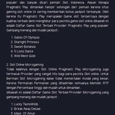
populer dan banyak dicari pemain Slot Indonesia. Alasan Kenapa
Pragmatic Play dimainkan hampir setengah dari pemain karena situs
gaming slot online ini sering memberikan bonus jackpot terbanyak. Oleh
karena itu Pragmatic Play merupakan Game slot terpercaya dengan
kualitas terbaik demi menghibur para pecinta game slot online.dibawah ini
adalah Daftar Game Slot Terbaik Provider Pragmatic Play yang populer
Gampang menang dan mudah jackpot :
Gates Of Olympus
Starlight Princess
Sweet Bonanza
5 Lions Dance
Wild West Gold
2. Slot Online Microgaming
Tidak kalahnya dengan Slot Online Pragmatic Play, Microgaming juga
termasuk Provider yang sangat hits bagi para pecinta Slot online. Untuk
Bermain Slot Microgaming kalian tidak memerlukan modal yang besar,
Karena Permainan Permainan yang dihadirkan semuanya Memiliki RTP
dengan Persentase tinggi dah mudah untuk dimainkan.
dibawah ini adalah Daftar Game Slot Terbaik Provider Microgaming yang
gampang menang dan mudah jackpot :
Lucky TwinsWilds
Break Away Deluxe
Mask Of Amun