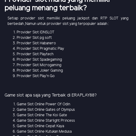
peluang menang terbaik?
Setiap provider slot memiliki peluang jackpot dan RTP SLOT yang
berbedah ,Namun untuk provider slot yang terpopuler adalah :
Provider Slot IDNSLOT
Provider Slot pg soft
Provider Slot Habanero
Provider Slot Pragmatic Play
Provider Slot Playtech
Provider Slot Spadegaming
Provider Slot Microgaming
Provider Slot Joker Gaming
Provider Slot Play'n Go
Game slot apa saja yang Terbaik di ERAPLAY88?
Game Slot Online Power Of Odin
Game Slot Online Gates of Olympus
Game Slot Online The Koi Gate
Game Slot Online Starlight Princess
Game Slot Online Cepat Kaya
Game Slot Online Kutukan Medusa